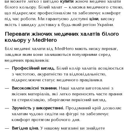
ви можете легко і вигідно
купити
жіночі медичні халати
білого кольору. Білий халат – класика медичного стилю,
що підкреслює професіоналізм та забезпечує комфорт
під час роботи. Ми гарантуємо доступні
ціни
, високу
якість і швидку доставку в будь-який регіон України.
Переваги жіночих медичних халатів білого
кольору у MedHero
Білі медичні халати від MedHero мають низку переваг,
завдяки яким вони залишаються популярними серед
медичних працівників:
Професійний вигляд.
Білий колір халатів асоціюється
з чистотою, акуратністю та відповідальністю,
підкреслюючи статус медичного працівника.
Високоякісні тканини.
Наші халати виготовлені з
якісних матеріалів, які легко переносять часте прання
та стерилізацію, зберігаючи первісний вигляд.
Зручність у використанні.
Продуманий крій дозволяє
халатам чудово сидіти на фігурі та забезпечує
комфорт протягом робочого дня.
Вигідна ціна.
У нашому магазині ви знайдете