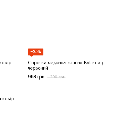
−25%
колір
Сорочка медична жіноча Bat колір
червоний
968 грн
1 290 грн