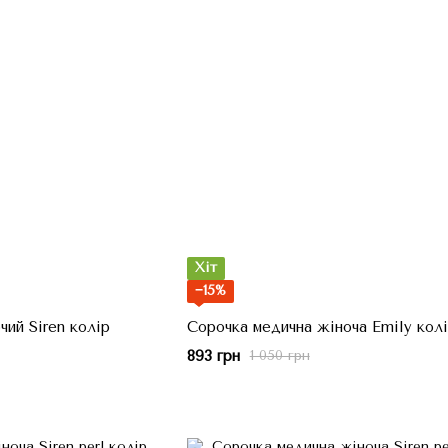
Хіт
−15%
ий Siren колір
Сорочка медична жіноча Emily кол
893 грн
1 050 грн