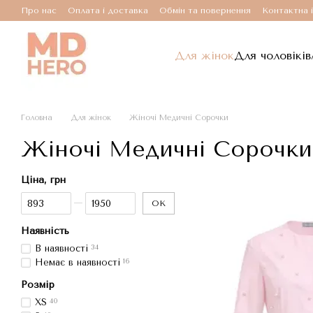
Перейти до основного контенту
Про нас
Оплата і доставка
Обмін та повернення
Контактна 
Для жінок
Для чоловіків
Головна
Для жінок
Жіночі Медичні Сорочки
Жіночі Медичні Сорочки
Ціна, грн
Від Ціна, грн
До Ціна, грн
ОК
Наявність
В наявності
34
Немає в наявності
16
Розмір
XS
40