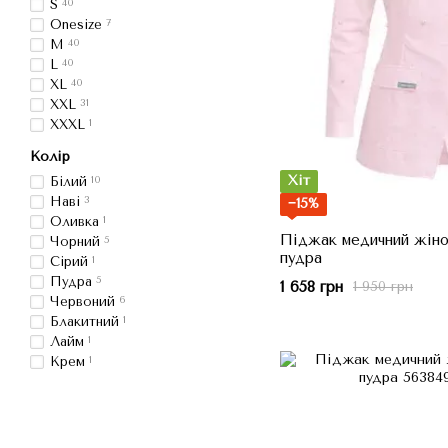
S
40
Onesize
7
M
40
L
40
XL
40
XXL
31
XXXL
1
Колір
Хіт
Білий
10
Наві
3
−15%
Оливка
1
Піджак медичний жіноч
Чорний
5
пудра
Сірий
1
Пудра
5
1 658 грн
1 950 грн
Червоний
6
Блакитний
1
Лайм
1
Крем
1