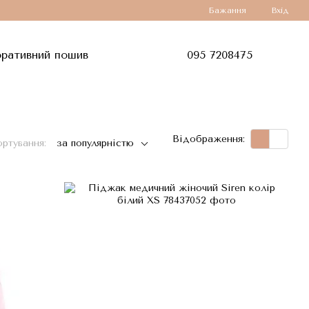
Бажання
Вхід
ративний пошив
095 7208475
Відображення:
ртування:
за популярністю