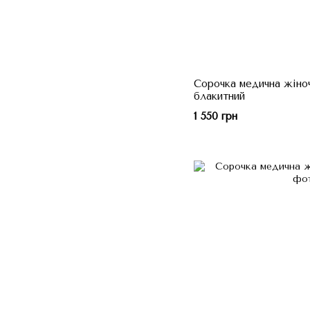
Сорочка медична жіноч
блакитний
1 550 грн