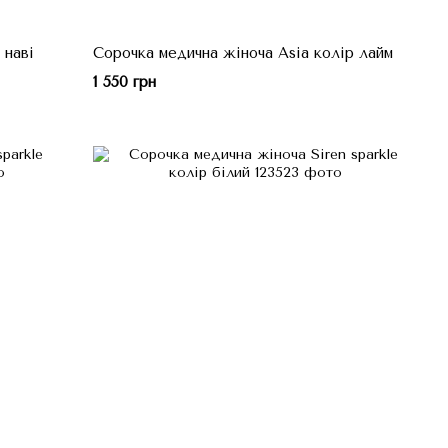
 наві
Сорочка медична жіноча Asia колір лайм
1 550 грн