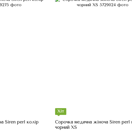
Хіт
а Siren perl колір
Сорочка медична жіноча Siren perl 
чорний XS