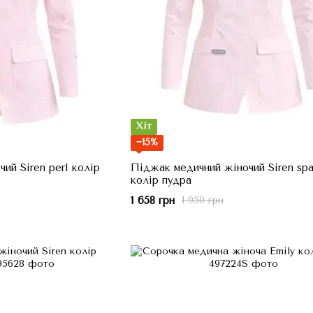
Хіт
−15%
ий Siren perl колір
Піджак медичний жіночий Siren spa
колір пудра
1 658 грн
1 950 грн