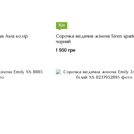
Хіт
а Asia колір
Сорочка медична жіноча Siren spark
чорний
1 950 грн