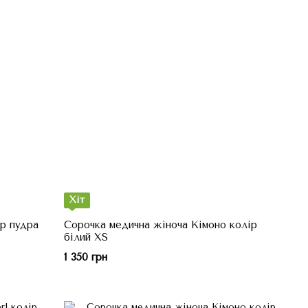
Хіт
ір пудра
Сорочка медична жіноча Кімоно колір
білий XS
1 350 грн