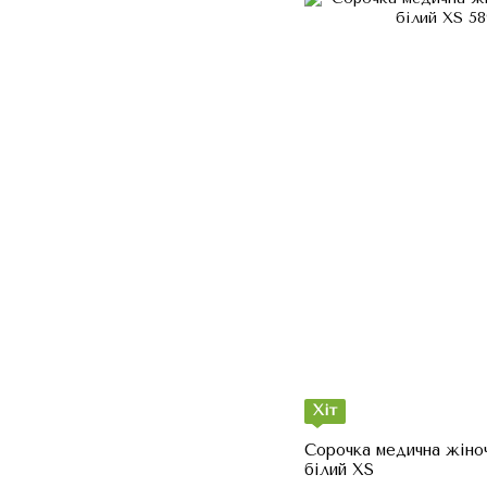
Хіт
Сорочка медична жіноч
білий XS