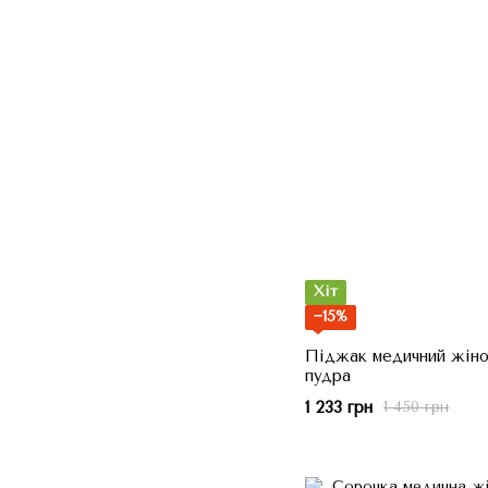
Хіт
−15%
Піджак медичний жіноч
пудра
1 233 грн
1 450 грн