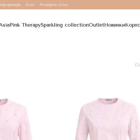
інформація
Блог
Розмірна сітка
Asia
Pink Therapy
Sparkling collection
Outlet
Новинки
Корпо
Со