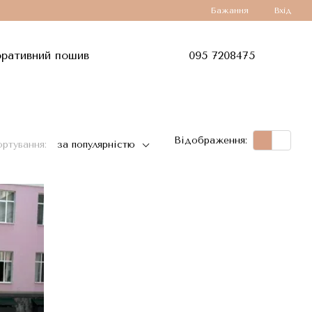
Бажання
Вхід
ративний пошив
095 7208475
Відображення:
ртування:
за популярністю