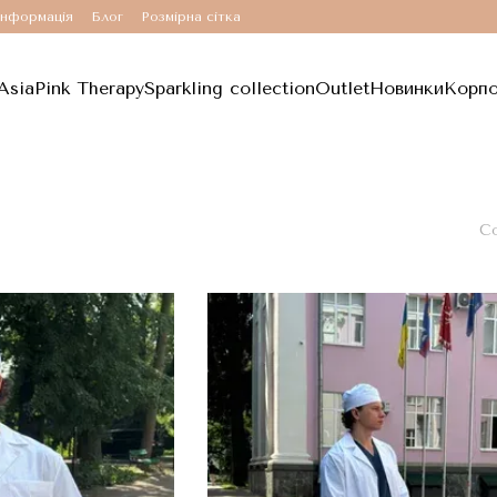
інформація
Блог
Розмірна сітка
Asia
Pink Therapy
Sparkling collection
Outlet
Новинки
Корпо
Со