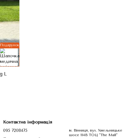
Подарунок
g L
Контактна інформація
095 7208475
м. Вінниця, вул. Хмельницьке
шосе 114В ТОЦ "The Mall"