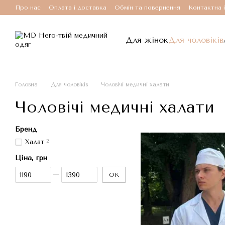
Перейти до основного контенту
Про нас
Оплата і доставка
Обмін та повернення
Контактна 
Для жінок
Для чоловіків
Головна
Для чоловіків
Чоловічі медичні халати
Чоловічі медичні халати
Бренд
Халат
2
Ціна, грн
Від Ціна, грн
До Ціна, грн
ОК