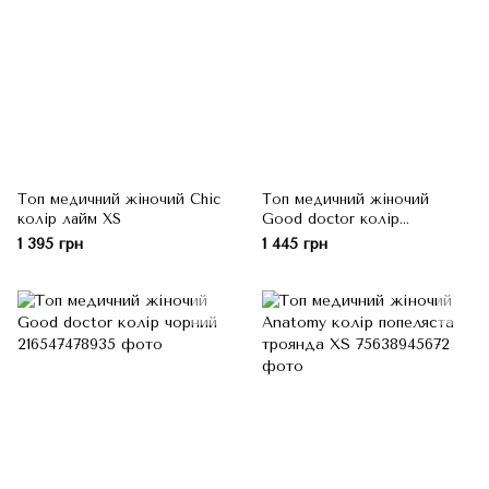
Топ медичний жіночий Chic
Топ медичний жіночий
колір лайм XS
Good doctor колір
блакитний
1 395 грн
1 445 грн