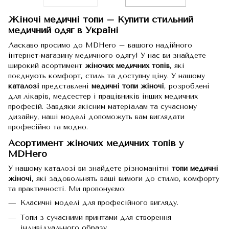
Жіночі медичні топи – Купити стильний
медичний одяг в Україні
Ласкаво просимо до MDHero – вашого надійного
інтернет-магазину медичного одягу! У нас ви знайдете
широкий асортимент
жіночих медичних топів
, які
поєднують комфорт, стиль та доступну ціну. У нашому
каталозі
представлені
медичні топи жіночі
, розроблені
для лікарів, медсестер і працівників інших медичних
професій. Завдяки якісним матеріалам та сучасному
дизайну, наші моделі допоможуть вам виглядати
професійно та модно.
Асортимент жіночих медичних топів у
MDHero
У нашому каталозі ви знайдете різноманітні
топи медичні
жіночі
, які задовольнять ваші вимоги до стилю, комфорту
та практичності. Ми пропонуємо:
Класичні моделі для професійного вигляду.
Топи з сучасними принтами для створення
індивідуального образу.