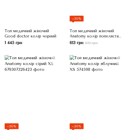
−30%
Топ медичний жіночий
Топ медичний жіночий
Good doctor колір чорний
Anatomy колір попеляста
троянда XS
1 445 грн
613 грн
875 грн
−30%
−30%