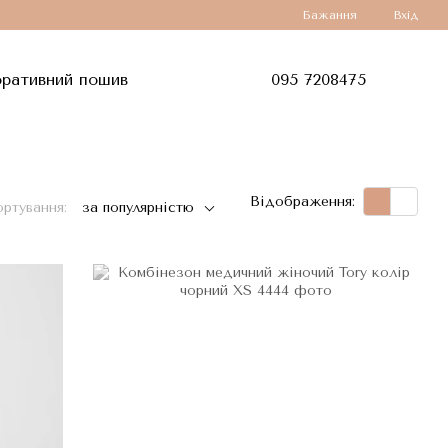
Бажання
Вхід
ративний пошив
095 7208475
Відображення:
ртування:
за популярністю