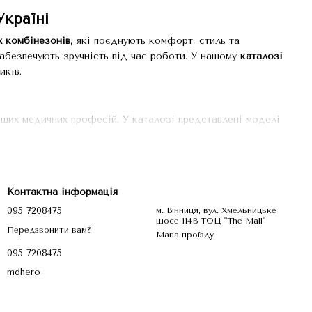
Україні
х комбінезонів
, які поєднують комфорт, стиль та
забезпечують зручність під час роботи. У нашому
каталозі
иків.
нших медичних професій. У каталозі представлені моделі
Контактна інформація
095 7208475
м. Вінниця, вул. Хмельницьке
шосе 114В ТОЦ "The Mall"
Передзвонити вам?
Мапа проїзду
095 7208475
mdhero
я професійного використання:
ть комфорт протягом усього робочого дня.