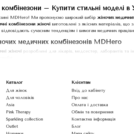
 комбінезони – Купити стильні моделі в 
газині MDHero! Ми пропонуємо широкий вибір
жіночих медични
чні комбінезони жіночі
виготовлені з якісних матеріалів, що 
і відповідають сучасним тенденціям і вимогам медичних працівн
ночих медичних комбінезонів MDHero
чні жіночі
розроблені для лікарів, медсестер, лаборантів та і
треби:
и для строгого професійного вигляду.
и вставками для зручності руху.
Каталог
Клієнтам
и та фасони для створення індивідуального стилю.
Для жінок
Вхід до кабінету
lus Size, щоб кожна жінка могла знайти ідеальний варіант.
Для чоловіків
Про нас
Asia
Оплата і доставка
Pink Therapy
Обмін та повернення
чних комбінезонів від MDHero
Sparkling collection
Контактна інформація
они жіночі
мають низку переваг, які роблять їх незамінними дл
Outlet
Блог
канини, що дихають, не викликають подразнення та забезпечую
Новинки
Мапа сайту