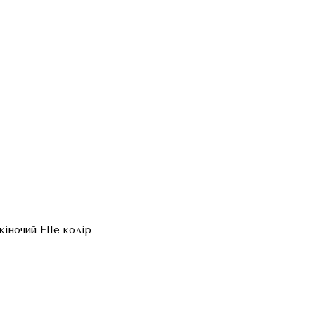
іночий Elle колір