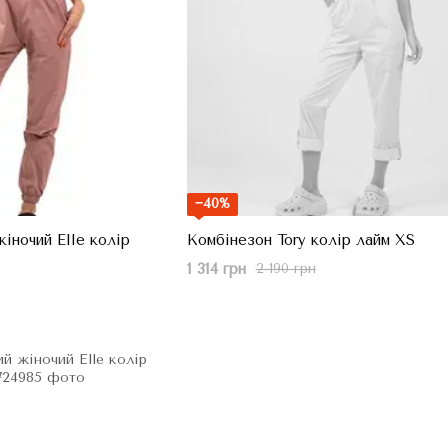
−40%
іночий Elle колір
Комбінезон Tory колір лайм XS
1 314 грн
2 190 грн