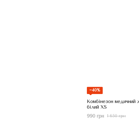
−40%
Комбінезон медичний ж
білий XS
990 грн
1 650 грн