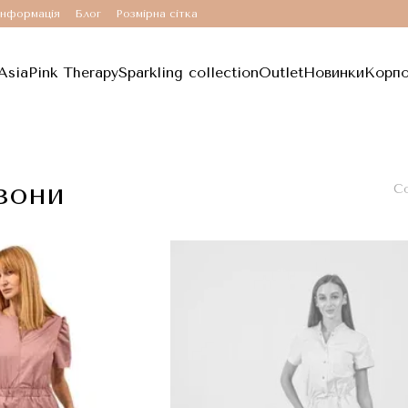
інформація
Блог
Розмірна сітка
Asia
Pink Therapy
Sparkling collection
Outlet
Новинки
Корпо
зони
Со