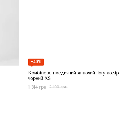
−40%
Комбінезон медичний жіночий Tory колір
чорний XS
1 314 грн
2 190 грн