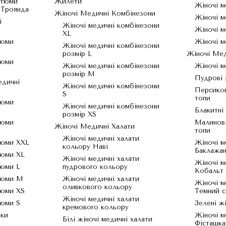
стюми
Жилети
Жіночі м
 Троянда
Жіночі Медичні Комбінезони
Жіночі м
і
Жіночі медичні комбінезони
Жіночі м
XL
тюми
Жіночі м
Жіночі медичні комбінезони
розмір L
Жіночі Мед
тюми
Жіночі медичні комбінезони
Жіночі м
розмір M
Пудрові 
едичні
Жіночі медичні комбінезони
Персиков
S
топи
тюми
Жіночі медичні комбінезони
Блакитні
розмір XS
тюми
Малинові
Жіночі Медичні Халати
топи
Жіночі медичні халати
тюми XXL
Жіночі м
кольору Наві
Баклажа
тюми XL
Жіночі медичні халати
Жіночі м
тюми L
пудрового кольору
Кобальт
тюми M
Жіночі медичні халати
Жіночі м
оливкового кольору
тюми XS
Темний с
Жіночі медичні халати
тюми S
Зелені ж
кремового кольору
чки
Жіночі м
Білі жіночі медичні халати
Фісташка