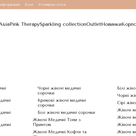
інформація
Блог
Розмірна сітка
Asia
Pink Therapy
Sparkling collection
Outlet
Новинки
Корпо
чні
Чорні жіночі медичні
Білі жін
сорочки
Чорні жі
дичні
Кремові жіночі медичні
Сірі жін
сорочки
Жіночі м
дичні
Білі жіночі медичні сорочки
Жіночі м
Жіночі Медичні Топи з
дичні
Принтом
Жіночі м
Жіночі Медичні Кофти та
Жіночі м