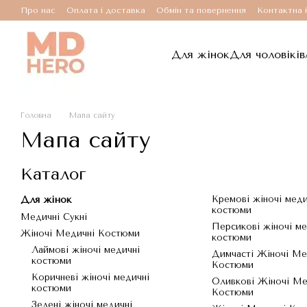
Перейти до основного контенту
Про нас
Оплата і доставка
Обмін та повернення
Контактна 
Для жінок
Для чоловіків
Головна
Мапа сайту
Мапа сайту
Каталог
Для жінок
Кремові жіночі меди
костюми
Медичні Сукні
Персикові жіночі ме
Жіночі Медичні Костюми
костюми
Лаймові жіночі медичні
Димчасті Жіночі Ме
костюми
Костюми
Коричневі жіночі медичні
Оливкові Жіночі Ме
костюми
Костюми
Зелені жіночі медичні