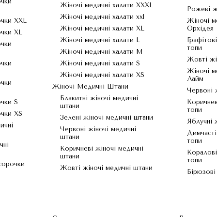
очки
Жіночі медичні халати XXXL
Рожеві ж
Жіночі медичні халати xxl
очки XXL
Жіночі м
Жіночі медичні халати XL
Орхідея
очки XL
Жіночі медичні халати L
Графітов
очки
топи
Жіночі медичні халати M
Жовті жі
очки
Жіночі медичні халати S
Жіночі м
Жіночі медичні халати XS
Лайм
очки
Жіночі Медичні Штани
Червоні 
Блакитні жіночі медичні
очки S
Коричнев
штани
топи
очки XS
Зелені жіночі медичні штани
Яблучні 
ичні
Червоні жіночі медичні
Димчасті
штани
топи
чні
Коричневі жіночі медичні
Коралові
штани
топи
 сорочки
Жовті жіночі медичні штани
Бірюзові