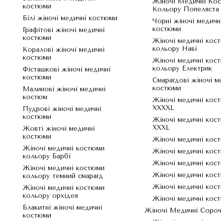
Жіночі Медичні Ко
костюми
Кольору Попеляста
Білі жіночі медичні костюми
Чорні жіночі медичн
костюми
Графітові жіночі медичні
костюми
Жіночі медичні кос
кольору Наві
Коралові жіночі медичні
костюми
Жіночі медичні кос
кольору Електрик
Фісташкові жіночі медичні
костюми
Смарагдові жіночі м
костюми
Малинові жіночі медичні
костюм
Жіночі медичні кос
XXXXL
Пудрові жіночі медичні
костюми
Жіночі медичні кос
XXXL
Жовті жіночі медичні
костюми
Жіночі медичні кос
Жіночі медичні костюми
Жіночі медичні кос
кольору Барбі
Жіночі медичні кос
Жіночі медичні костюми
Жіночі медичні кос
кольору темний смарагд
Жіночі медичні кос
Жіночі медичні костюми
кольору орхідея
Жіночі медичні кос
Блакитні жіночі медичні
Жіночі Медичні Соро
костюми