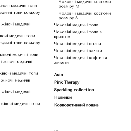
Чоловічі медичні костюми
іночі медичні топи
розміру M
едичні топи кольору
Чоловічі медичні костюми
розміру S
і жіночі медичні
Чоловічі медичні топи
Чоловічі медичні топи з
ночі медичні топи
принтом
едичні топи кольору
Чоловічі медичні штани
Чоловічі медичні халати
жіночі медичні топи
Чоловічі медичні кофти та
і жіночі медичні
жилети
жіночі медичні топи
Asia
 жіночі медичні
Pink Therapy
Sparkling collection
 жіночі медичні
Новинки
 жіночі медичні топи
Корпоративний пошив