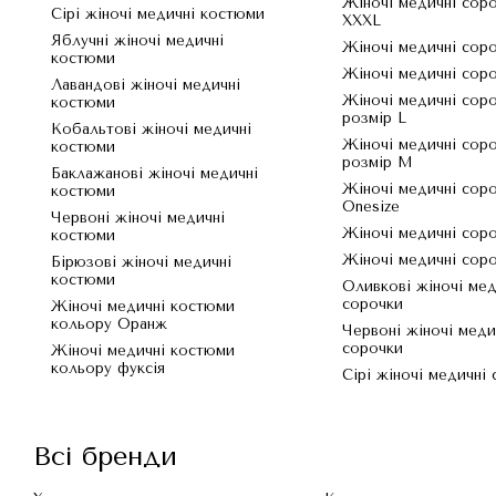
Жіночі медичні сор
Сірі жіночі медичні костюми
XXXL
Яблучні жіночі медичні
Жіночі медичні сор
костюми
Жіночі медичні сор
Лавандові жіночі медичні
Жіночі медичні сор
костюми
розмір L
Кобальтові жіночі медичні
Жіночі медичні сор
костюми
розмір M
Баклажанові жіночі медичні
Жіночі медичні сор
костюми
Onesize
Червоні жіночі медичні
Жіночі медичні сор
костюми
Жіночі медичні сор
Бірюзові жіночі медичні
костюми
Оливкові жіночі мед
сорочки
Жіночі медичні костюми
кольору Оранж
Червоні жіночі меди
сорочки
Жіночі медичні костюми
кольору фуксія
Сірі жіночі медичні
Всі бренди