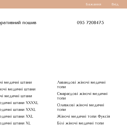
Бажання
Вхід
ративний пошив
095 7208475
очі медичні штани
Лавандові жіночі медичні
топи
ночі медичні штани
Смарагдові жіночі медичні
очі медичні штани
топи
едичні штани XXXXL
Оливкові жіночі медичні
едичні штани XXXL
топи
едичні штани XXL
Жіночі медичні топи Фуксія
едичні штани XL
Білі жіночі медичні топи