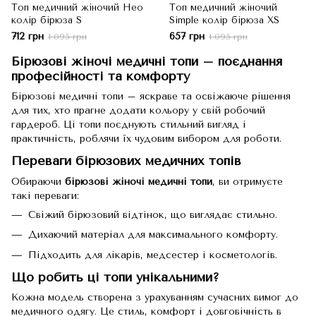
Топ медичний жіночий Нео
Топ медичний жіночий
колір бірюза S
Simple колір бірюза XS
712 грн
657 грн
1 095 грн
1 095 грн
Бірюзові жіночі медичні топи – поєднання
професійності та комфорту
Бірюзові медичні топи – яскраве та освіжаюче рішення
для тих, хто прагне додати кольору у свій робочий
гардероб. Ці топи поєднують стильний вигляд і
практичність, роблячи їх чудовим вибором для роботи.
Переваги бірюзових медичних топів
Обираючи
бірюзові жіночі медичні топи
, ви отримуєте
такі переваги:
Свіжий бірюзовий відтінок, що виглядає стильно.
Дихаючий матеріал для максимального комфорту.
Підходить для лікарів, медсестер і косметологів.
Що робить ці топи унікальними?
Кожна модель створена з урахуванням сучасних вимог до
медичного одягу. Це стиль, комфорт і довговічність в