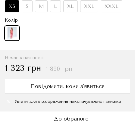
XS
S
M
L
XL
XXL
XXXL
Колір
Немає в наявності
1 323 грн
1 890 грн
Повідомити, коли з'явиться
Увійти
для відображення накопичувальної знижки
%
До обраного