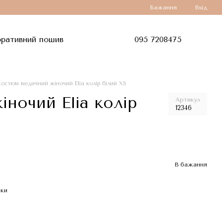
Бажання
Вхід
ративний пошив
095 7208475
остюм медичний жіночий Elia колір білий XS
ночий Elia колір
Артикул
12346
В бажання
жки