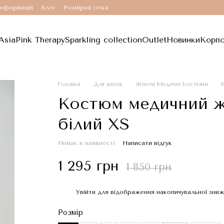
інформація
Блог
Розмірна сітка
Asia
Pink Therapy
Sparkling collection
Outlet
Новинки
Корпо
Головна
Для жінок
Жіночі Медичні Костюми
К
Костюм медичний жі
білий XS
Немає в наявності
Написати відгук
1 295 грн
1 850 грн
Увійти
для відображення накопичувальної зни
%
Розмір