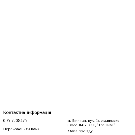
Контактна інформація
095 7208475
м. Вінниця, вул. Хмельницьке
шосе 114В ТОЦ "The Mall"
Передзвонити вам?
Мапа проїзду