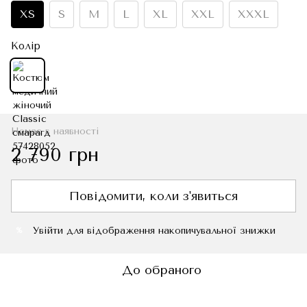
XS
S
M
L
XL
XXL
XXXL
Колір
Немає в наявності
2 790 грн
Повідомити, коли з'явиться
Увійти
для відображення накопичувальної знижки
%
До обраного