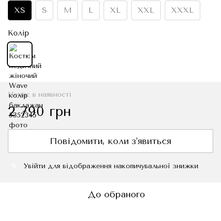
XS
S
M
L
XL
XXL
XXXL
Колір
Немає в наявності
2 790 грн
Повідомити, коли з'явиться
Увійти
для відображення накопичувальної знижки
%
До обраного