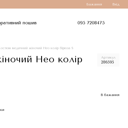
Бажання
Вхід
ративний пошив
095 7208475
остюм медичний жіночий Нео колір бірюза S
іночий Нео колір
Артикул
286595
В бажання
жки