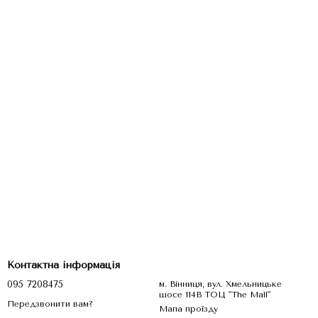
Контактна інформація
095 7208475
м. Вінниця, вул. Хмельницьке
шосе 114В ТОЦ "The Mall"
Передзвонити вам?
Мапа проїзду