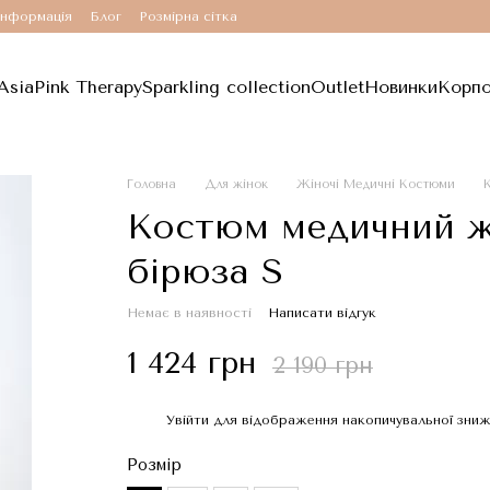
інформація
Блог
Розмірна сітка
Asia
Pink Therapy
Sparkling collection
Outlet
Новинки
Корпо
Головна
Для жінок
Жіночі Медичні Костюми
К
Костюм медичний ж
бірюза S
Немає в наявності
Написати відгук
1 424 грн
2 190 грн
Увійти
для відображення накопичувальної зни
%
Розмір