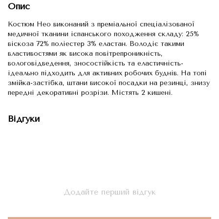
Опис
Костюм Нео виконаний з преміальної спеціалізованої
медичної тканини іспанського походження складу: 25%
віскоза 72% поліестер 3% еластан. Володіє такими
властивостями як висока повітрепроникність,
вологовідведення, зносостійкість та еластичність-
ідеально підходить для активних робочих буднів. На топі
змійка-застібка, штани високої посадки на резинці, знизу
передні декоративні розрізи. Містять 2 кишені.
Відгуки
Додайте перший відгук