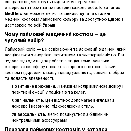
спеціалістів, які хочуть виділятися серед колег і
створювати позитивний настрій навколо себе. В
каталозі
MedHero
ви можете легко та швидко
купити
стильні
медичні костюми лаймового кольору за доступною
ціною
з
доставкою по всій
Україні
.
Чому лаймовий медичний костюм – це
чудовий вибір?
Лаймовий колір — це освіжаючий та яскравий відтінок, який
асоціюється з енергією, позитивом та життєрадісністю. Він
чудово підходить для роботи з пацієнтами, оскільки
створює атмосферу спокою та гарного настрою. Такий
костюм підкреслить вашу індивідуальність, освіжить образ
та додасть впевненості.
Позитивне враження.
Лаймовий колір викликає довіру і
позитивні емоції у пацієнтів та колег.
Оригінальність.
Цей відтінок допомагає виглядати
яскраво і незвично, підкреслюючи стиль.
Універсальність.
Легко поєднується з білими чи
нейтральними аксесуарами.
Переваги лаймових костюмів у каталозі