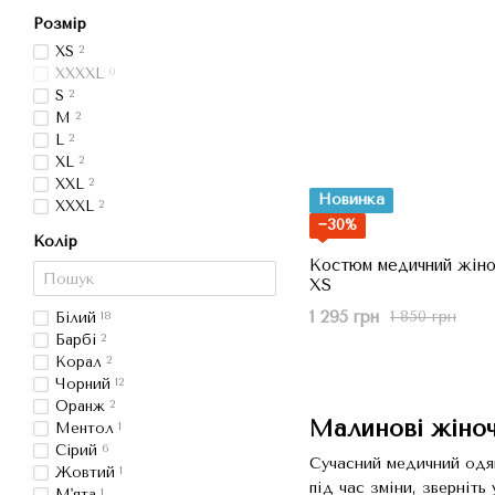
Розмір
XS
2
XXXXL
0
S
2
M
2
L
2
XL
2
XXL
2
Новинка
XXXL
2
−30%
Колір
Костюм медичний жіноч
XS
1 295 грн
1 850 грн
Білий
18
Барбі
2
Корал
2
Чорний
12
Оранж
2
Малинові жіноч
Ментол
1
Сірий
6
Сучасний медичний одяг
Жовтий
1
під час зміни, зверніть
М'ята
1