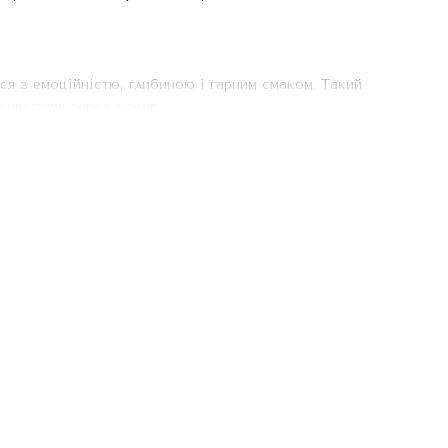
я з емоційністю, глибиною і гарним смаком. Такий
різнитися серед колег.
ітленні.
а не втрачають кольору після прання.
ергономічні кишені, комфортна довжина.
у?