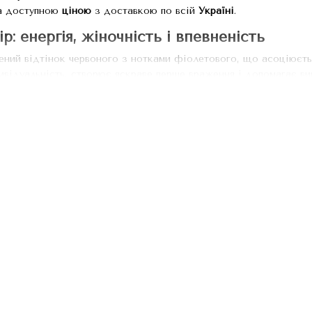
а доступною
ціною
з доставкою по всій
Україні
.
: енергія, жіночність і впевненість
ний відтінок червоного з нотками фіолетового, що асоціюєтьс
відуальність, створює яскраве перше враження і допомагає ви
 із акцентом.
Ви виглядаєте впевнено і водночас жіночно.
ьору.
Добре виглядає в будь-якому сезоні та при будь-якому осв
ти з людьми.
Колір викликає емоційний комфорт і довіру.
нових медичних костюмів від MedHero
икористовуємо матеріали, що дихають, не викликають алергії т
елі розроблені з урахуванням активної роботи: вільний крій, 
dHero знайдете як класичні, так і трендові варіанти фасонів.
 якісний костюм за розумною ціною — легко з MedHero.
очий медичний костюм малинового кольор
жна в кілька кліків: