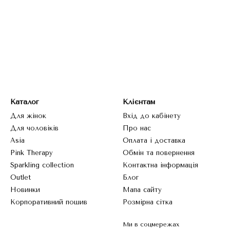
г жіночих медичних костюмів
;
ольорі малина з відповідним розміром;
та заповніть дані для замовлення;
ення від нашого менеджера і швидку відправку.
ій Україні
 ви отримаєте свій костюм швидко й зручно. Ми доставляємо 
аєва
та інших міст і сіл.
Каталог
Клієнтам
ивна доставка у відділення чи кур’єром додому;
Для жінок
Вхід до кабінету
Для чоловіків
Про нас
й варіант по регіонах;
Asia
Оплата і доставка
для тих, хто хоче отримати замовлення вже сьогодні.
Pink Therapy
Обмін та повернення
ий одяг від MedHero – більше, ніж про
Sparkling collection
Контактна інформація
Outlet
Блог
ктів, у нас представлений великий
каталог жіночого медичног
Новинки
Мапа сайту
 ідеальний образ.
Корпоративний пошив
Розмірна сітка
влення у MedHero
Ми в соцмережах
 новинки кожного сезону;