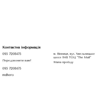
по всій
Україні
— до
Києва, Львова, Одеси, Харкова,
Контактна інформація
095 7208475
м. Вінниця, вул. Хмельницьке
шосе 114В ТОЦ "The Mall"
Передзвонити вам?
Мапа проїзду
095 7208475
mdhero
сто костюми
о одягу
: комбінезони, туніки, халати, штани, сорочки —