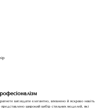
лір
професіоналізм
рагнете виглядати елегантно, впевнено й яскраво навіть
o
представлено широкий вибір стильних моделей, які