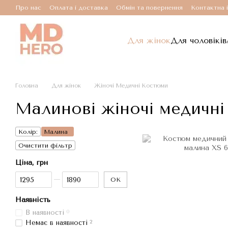
Перейти до основного контенту
Про нас
Оплата і доставка
Обмін та повернення
Контактна 
Для жінок
Для чоловіків
Головна
Для жінок
Жіночі Медичні Костюми
Малинові жіночі медичн
Колір:
Малина
Очистити фільтр
Ціна, грн
Від Ціна, грн
До Ціна, грн
ОК
Наявність
В наявності
0
Немає в наявності
2