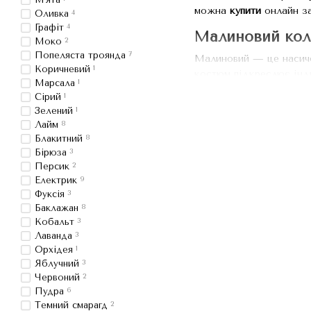
можна
купити
онлайн з
Оливка
4
Графіт
4
Малиновий колір
Моко
2
Попеляста троянда
7
Малиновий — це насиче
Коричневий
1
костюм підкреслює інди
Марсала
1
Професійний вигляд
Cірий
1
Зелений
1
Універсальність кол
Лайм
8
Ідеальний для робо
Блакитний
8
Бірюза
3
Переваги мали
Персик
2
Електрик
9
Якісні тканини.
Ми в
Фуксія
3
Зручна посадка.
Мод
Баклажан
8
Кобальт
3
Сучасний стиль.
У Me
Лаванда
3
Вигідна ціна.
Купити
Орхідея
1
Яблучний
3
Як купити жін
Червоний
2
Пудра
6
Оформити замовлення мо
Темний смарагд
2