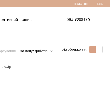
Бажання
Вхід
ративний пошив
095 7208475
Відображення:
ртування:
за популярністю