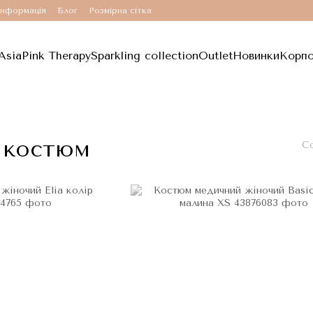
інформація
Блог
Розмірна сітка
Asia
Pink Therapy
Sparkling collection
Outlet
Новинки
Корпо
і костюм
Со