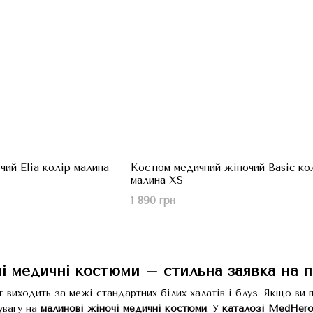
ий Elia колір малина
Костюм медичний жіночий Basic ко
малина XS
1 890 грн
і медичні костюми – стильна заявка на 
 виходить за межі стандартних білих халатів і блуз. Якщо ви п
 увагу на
малинові жіночі медичні костюми
. У
каталозі
MedHer