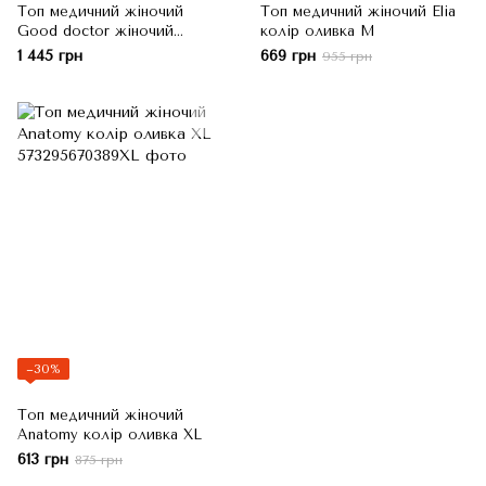
Топ медичний жіночий
Топ медичний жіночий Elia
Good doctor жіночий
колір оливка M
оливка XS
1 445 грн
669 грн
955 грн
−30%
Топ медичний жіночий
Anatomy колір оливка XL
613 грн
875 грн