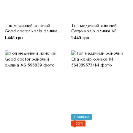
Топ медичний жіночий
Топ медичний жіночий
Good doctor колір оливка
Cargo колір оливка XS
XS
1 445 грн
1 445 грн
Новинка
−30%