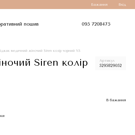
Бажання
Вхід
ративний пошив
095 7208475
іджак медичний жіночий Siren колір чорний XS
ночий Siren колір
Артикул
5295829052
В бажання
жки