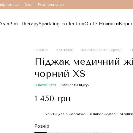
інформація
Блог
Розмірна сітка
Asia
Pink Therapy
Sparkling collection
Outlet
Новинки
Корпо
Головна
Для жінок
Жіночі Медичні Сорочки
П
Піджак медичний жі
чорний XS
В наявності
Написати відгук
1 450 грн
Увійти
для відображення накопичувальної зни
%
Розмір