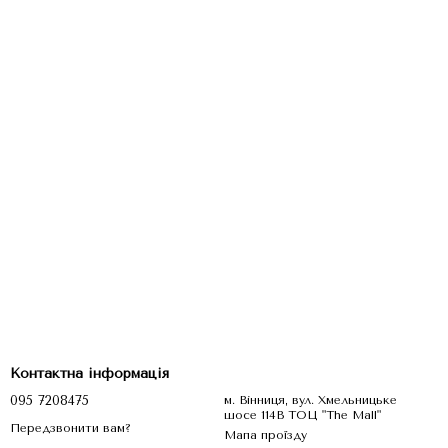
Контактна інформація
095 7208475
м. Вінниця, вул. Хмельницьке
шосе 114В ТОЦ "The Mall"
Передзвонити вам?
Мапа проїзду