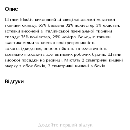
Опис
Штани Elastic виконаний зі спеціалізованої медичної
тканини складу: 65% бавовна 32% поліестер 3% еластан,
вставки виконані з італіийської преміальної тканини
складу: 75% поліестер, 25% лайкра. Володіє такими
властивостями як висока повітрепроникність,
вологовідведення, зносостійкість та еластичність-
ідеально підходить для активних робочих буднів. Штани
високої посадки на резинці. Містять 2 симетричні кишені
зверху з обох боків, 2 симетричні кишені з боків.
Відгуки
Додайте перший відгук