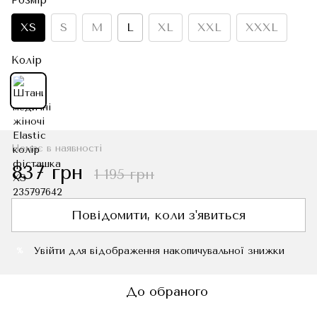
XS
S
M
L
XL
XXL
XXXL
Колір
Немає в наявності
837 грн
1 195 грн
Повідомити, коли з'явиться
Увійти
для відображення накопичувальної знижки
%
До обраного