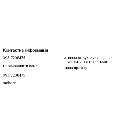
Контактна інформація
095 7208475
м. Вінниця, вул. Хмельницьке
шосе 114В ТОЦ "The Mall"
Передзвонити вам?
Мапа проїзду
095 7208475
mdhero