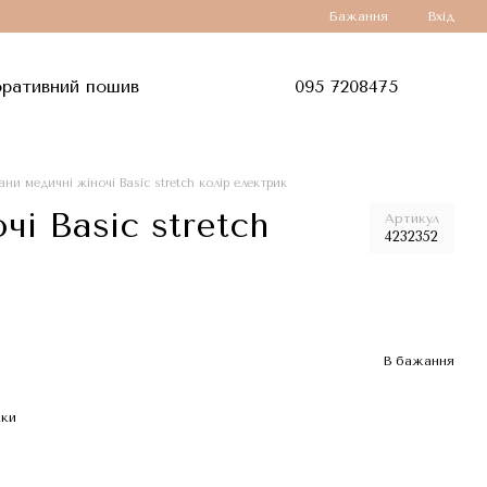
Бажання
Вхід
ративний пошив
095 7208475
ни медичні жіночі Basic stretch колір електрик
і Basic stretch
Артикул
4232352
В бажання
жки