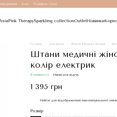
інформація
Блог
Розмірна сітка
Asia
Pink Therapy
Sparkling collection
Outlet
Новинки
Корпо
Головна
Для жінок
Жіночі Медичні Штани
Шта
Штани медичні жіноч
колір електрик
В наявності
Написати відгук
1 395 грн
Увійти
для відображення накопичувальної зни
%
Розмір