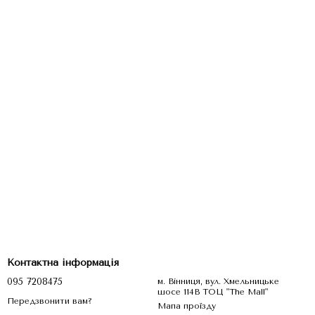
Контактна інформація
095 7208475
м. Вінниця, вул. Хмельницьке
шосе 114В ТОЦ "The Mall"
Передзвонити вам?
Мапа проїзду