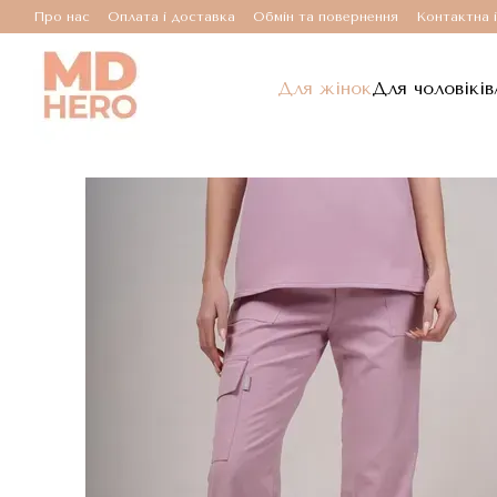
Перейти до основного контенту
Про нас
Оплата і доставка
Обмін та повернення
Контактна 
Для жінок
Для чоловіків