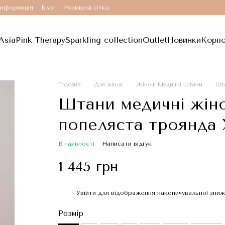
інформація
Блог
Розмірна сітка
Asia
Pink Therapy
Sparkling collection
Outlet
Новинки
Корпо
Головна
Для жінок
Жіночі Медичні Штани
Шта
Штани медичні жіно
попеляста троянда 
В наявності
Написати відгук
1 445 грн
Увійти
для відображення накопичувальної зни
%
Розмір