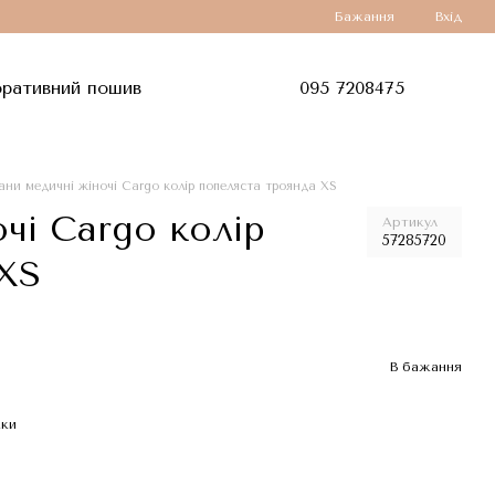
Бажання
Вхід
ративний пошив
095 7208475
ни медичні жіночі Cargo колір попеляста троянда XS
чі Cargo колір
Артикул
57285720
XS
В бажання
жки