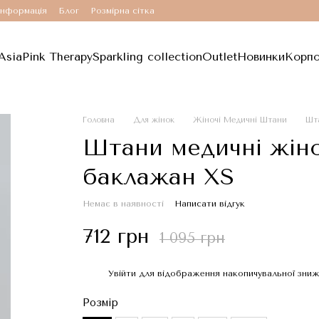
інформація
Блог
Розмірна сітка
Asia
Pink Therapy
Sparkling collection
Outlet
Новинки
Корпо
Головна
Для жінок
Жіночі Медичні Штани
Шта
Штани медичні жіно
баклажан XS
Немає в наявності
Написати відгук
712 грн
1 095 грн
Увійти
для відображення накопичувальної зни
%
Розмір