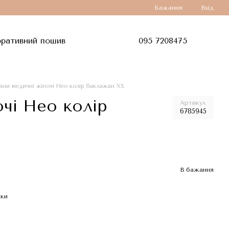
Бажання
Вхід
ративний пошив
095 7208475
ни медичні жіночі Нео колір баклажан XS
чі Нео колір
Артикул
6785945
В бажання
жки