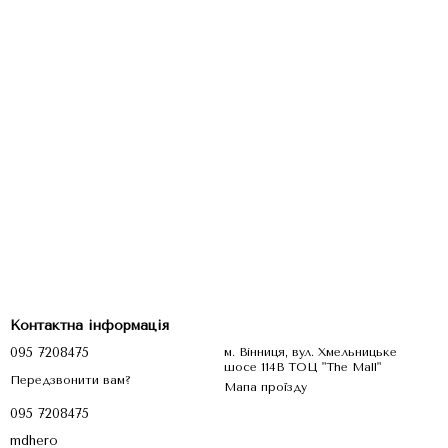
Контактна інформація
095 7208475
м. Вінниця, вул. Хмельницьке
шосе 114В ТОЦ "The Mall"
Передзвонити вам?
Мапа проїзду
095 7208475
mdhero