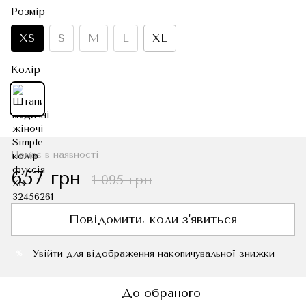
Розмір
XS
S
M
L
XL
Колір
Немає в наявності
657 грн
1 095 грн
Повідомити, коли з'явиться
Увійти
для відображення накопичувальної знижки
%
До обраного