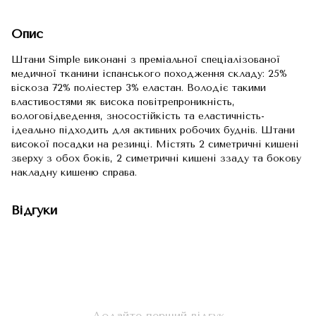
Опис
Штани Simple виконані з преміальної спеціалізованої
медичної тканини іспанського походження складу: 25%
віскоза 72% поліестер 3% еластан. Володіє такими
властивостями як висока повітрепроникність,
вологовідведення, зносостійкість та еластичність-
ідеально підходить для активних робочих буднів. Штани
високої посадки на резинці. Містять 2 симетричні кишені
зверху з обох боків, 2 симетричні кишені ззаду та бокову
накладну кишеню справа.
Відгуки
Додайте перший відгук