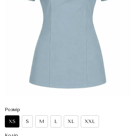
Розмір
XS
S
M
L
XL
XXL
Колір