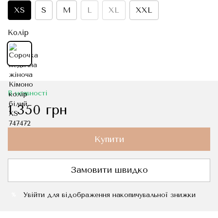
XS
S
M
L
XL
XXL
Колір
В наявності
1 350 грн
Купити
Замовити швидко
Увійти
для відображення накопичувальної знижки
%