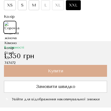
XS
S
M
L
XL
XXL
Колір
В наявності
1 350 грн
Купити
Замовити швидко
Увійти
для відображення накопичувальної знижки
%