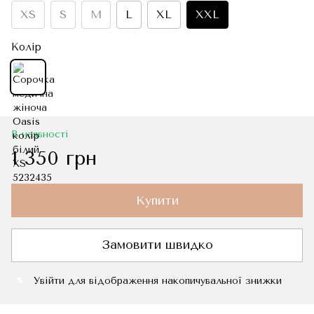
XS
S
M
L
XL
XXL
Колір
В наявності
1 350 грн
Купити
Замовити швидко
Увійти
для відображення накопичувальної знижки
%