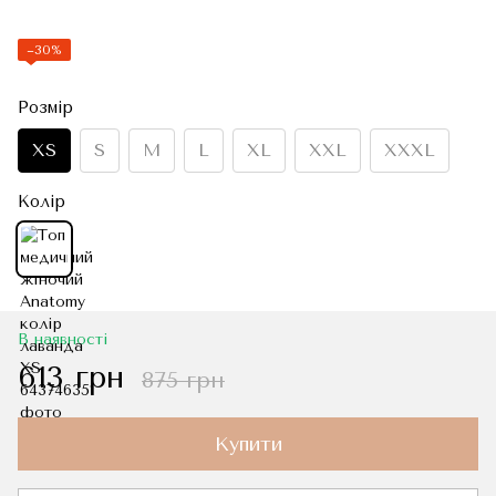
−30%
Розмір
XS
S
M
L
XL
XXL
XXXL
Колір
В наявності
613 грн
875 грн
Купити