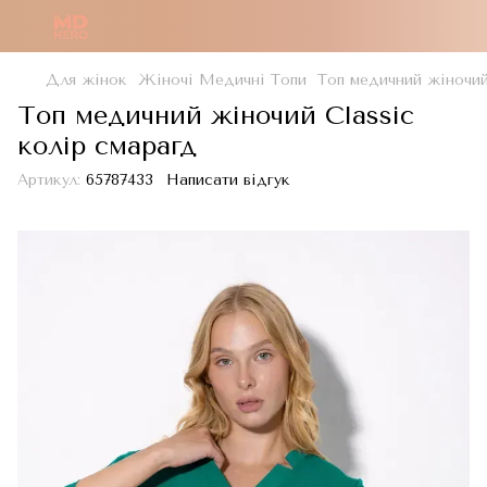
Для жінок
Жіночі Медичні Топи
Топ медичний жіночий
Топ медичний жіночий Classic
колір смарагд
Артикул:
65787433
Написати відгук