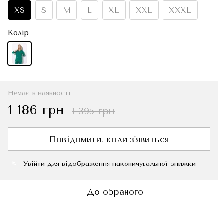
XS
S
M
L
XL
XXL
XXXL
Колір
Немає в наявності
1 186 грн
1 395 грн
Повідомити, коли з'явиться
Увійти
для відображення накопичувальної знижки
%
До обраного