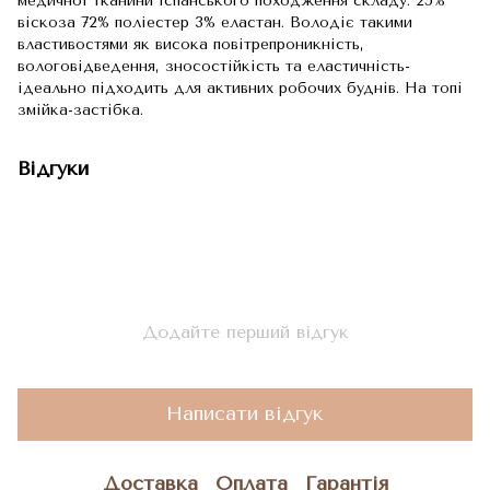
медичної тканини іспанського походження складу: 25%
віскоза 72% поліестер 3% еластан. Володіє такими
властивостями як висока повітрепроникність,
вологовідведення, зносостійкість та еластичність-
ідеально підходить для активних робочих буднів. На топі
змійка-застібка.
Відгуки
Додайте перший відгук
Написати відгук
Доставка
Оплата
Гарантія