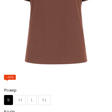
−35%
Розмір
S
M
L
XL
Колір