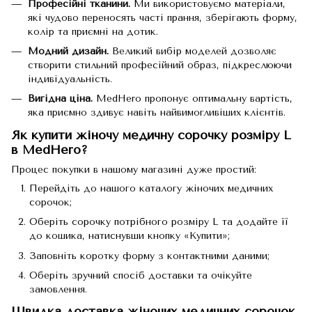
Професійні тканини.
Ми використовуємо матеріали,
які чудово переносять часті прання, зберігають форму,
колір та приємні на дотик.
Модний дизайн.
Великий вибір моделей дозволяє
створити стильний професійний образ, підкреслюючи
індивідуальність.
Вигідна ціна.
MedHero пропонує оптимальну вартість,
яка приємно здивує навіть найвимогливіших клієнтів.
Як купити жіночу медичну сорочку розміру L
в MedHero?
Процес покупки в нашому магазині дуже простий:
Перейдіть до нашого
каталогу жіночих медичних
сорочок
;
Оберіть сорочку потрібного розміру L та додайте її
до кошика, натиснувши кнопку «Купити»;
Заповніть коротку форму з контактними даними;
Оберіть зручний спосіб доставки та очікуйте
замовлення.
Швидка доставка жіночих медичних сорочок