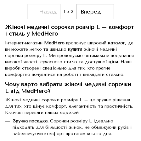
Назад
Вперед
1
з 2
Жіночі медичні сорочки розмір L – комфорт
і стиль у MedHero
Інтернет-магазин
MedHero
пропонує широкий
каталог
, де
ви можете легко та швидко
купити
жіночі медичні
сорочки розміру L. Ми пропонуємо оптимальне поєднання
високої якості, сучасного стилю та доступної
ціни
. Наші
вироби створені спеціально для тих, хто прагне
комфортно почуватися на роботі і виглядати стильно.
Чому варто вибрати жіночі медичні сорочки
L від MedHero?
Жіночі медичні сорочки розміру L – це зручне рішення
для тих, хто цінує комфорт, елегантність та практичність.
Ключові переваги наших моделей:
Зручна посадка.
Сорочки розміру L ідеально
підходять для більшості жінок, не обмежуючи рухів і
забезпечуючи комфорт протягом всього дня.