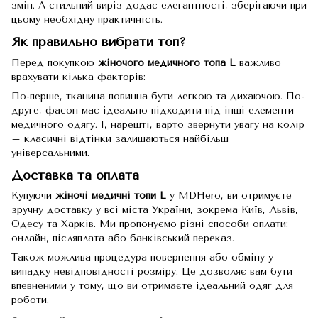
змін. А стильний виріз додає елегантності, зберігаючи при
цьому необхідну практичність.
Як правильно вибрати топ?
Перед покупкою
жіночого медичного топа L
важливо
врахувати кілька факторів:
По-перше, тканина повинна бути легкою та дихаючою. По-
друге, фасон має ідеально підходити під інші елементи
медичного одягу. І, нарешті, варто звернути увагу на колір
– класичні відтінки залишаються найбільш
універсальними.
Доставка та оплата
Купуючи
жіночі медичні топи L
у MDHero, ви отримуєте
зручну доставку у всі міста України, зокрема Київ, Львів,
Одесу та Харків. Ми пропонуємо різні способи оплати:
онлайн, післяплата або банківський переказ.
Також можлива процедура повернення або обміну у
випадку невідповідності розміру. Це дозволяє вам бути
впевненими у тому, що ви отримаєте ідеальний одяг для
роботи.