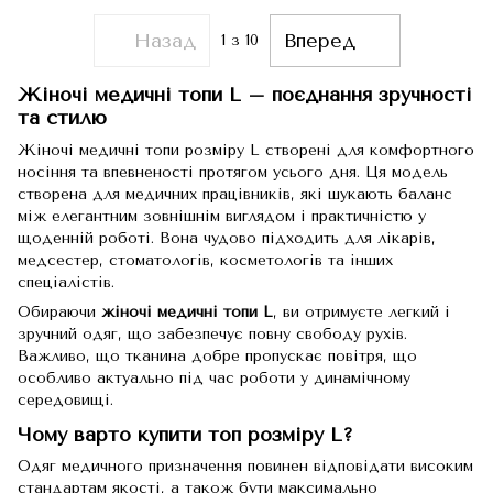
Назад
Вперед
1
з 10
Жіночі медичні топи L – поєднання зручності
та стилю
Жіночі медичні топи розміру L створені для комфортного
носіння та впевненості протягом усього дня. Ця модель
створена для медичних працівників, які шукають баланс
між елегантним зовнішнім виглядом і практичністю у
щоденній роботі. Вона чудово підходить для лікарів,
медсестер, стоматологів, косметологів та інших
спеціалістів.
Обираючи
жіночі медичні топи L
, ви отримуєте легкий і
зручний одяг, що забезпечує повну свободу рухів.
Важливо, що тканина добре пропускає повітря, що
особливо актуально під час роботи у динамічному
середовищі.
Чому варто купити топ розміру L?
Одяг медичного призначення повинен відповідати високим
стандартам якості, а також бути максимально