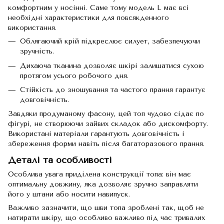
комфортним у носінні. Саме тому модель L має всі
необхідні характеристики для повсякденного
використання.
Облягаючий крій підкреслює силует, забезпечуючи
зручність.
Дихаюча тканина дозволяє шкірі залишатися сухою
протягом усього робочого дня.
Стійкість до зношування та частого прання гарантує
довговічність.
Завдяки продуманому фасону, цей топ чудово сідає по
фігурі, не створюючи зайвих складок або дискомфорту.
Використані матеріали гарантують довговічність і
збереження форми навіть після багаторазового прання.
Деталі та особливості
Особлива увага приділена конструкції топа: він має
оптимальну довжину, яка дозволяє зручно заправляти
його у штани або носити навипуск.
Важливо зазначити, що шви топа зроблені так, щоб не
натирати шкіру, що особливо важливо під час тривалих