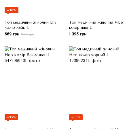
−30%
Топ медичний жіночий Elia
Топ медичний жіночий Vibe
колір лайм L
колір наві L
669 грн
1 395 грн
955 грн
−35%
−35%