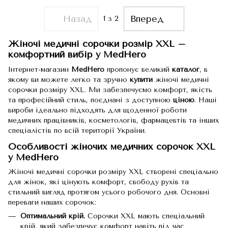
Назад
Вперед
1
з 2
Жіночі медичні сорочки розмір XXL –
комфортний вибір у MedHero
Інтернет-магазин
MedHero
пропонує великий
каталог
, в
якому ви можете легко та зручно
купити
жіночі медичні
сорочки розміру XXL. Ми забезпечуємо комфорт, якість
та професійний стиль, поєднані з доступною
ціною
. Наші
вироби ідеально підходять для щоденної роботи
медичних працівників, косметологів, фармацевтів та інших
спеціалістів по всій території України.
Особливості жіночих медичних сорочок XXL
у MedHero
Жіночі медичні сорочки розміру XXL створені спеціально
для жінок, які цінують комфорт, свободу рухів та
стильний вигляд протягом усього робочого дня. Основні
переваги наших сорочок:
Оптимальний крій.
Сорочки XXL мають спеціальний
крій, який забезпечує комфорт навіть під час